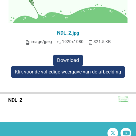
NDL_2.jpg
image/jpeg
1920x1080
321.5 KB
Download
Klik voor de volledige weergave van de afbeelding
N
NDL_2
a
v
i
g
Twitter
V
a