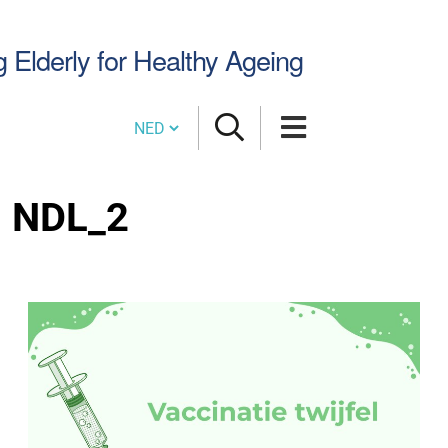
Zoek
g Elderly for Healthy Ageing
Cambia lingua
NDL_2