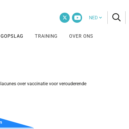
Cambia lingua
Twitter
Vimeo
OOGOPSLAG
TRAINING
OVER ONS
islacunes over vaccinatie voor verouderende