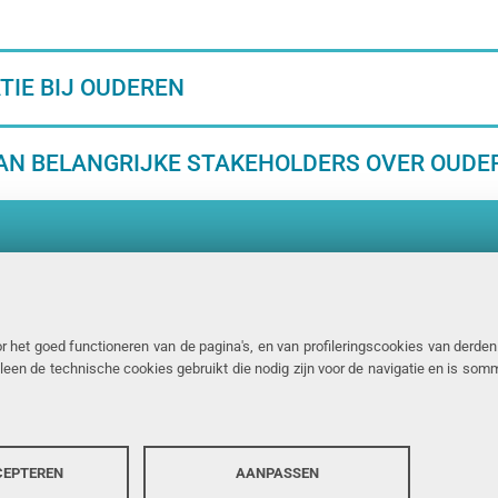
TIE BIJ OUDEREN
VAN BELANGRIJKE STAKEHOLDERS OVER OUDE
 received funding from the Innovative
2 Joint Undertaking (JU) under grant
r het goed functioneren van de pagina's, en van profileringscookies van derde
alleen de technische cookies gebruikt die nodig zijn voor de navigatie en is so
 The JU receives support from the
izon 2020 research and innovation
A.
CEPTEREN
AANPASSEN
EDITORIAL POLICY AND IN