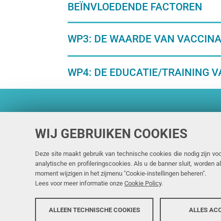
BEÏNVLOEDENDE FACTOREN
WP3: DE WAARDE VAN VACCINA
WP4: DE EDUCATIE/TRAINING 
WIJ GEBRUIKEN COOKIES
The VITAL project
has
Medicines Initiative 
Deze site maakt gebruik van technische cookies die nodig zijn voo
analytische en profileringscookies. Als u de banner sluit, worden 
agreement No 806776.
moment wijzigen in het zijmenu "Cookie-instellingen beheren".
European Union’s Hor
Lees voor meer informatie onze
Cookie Policy
.
programme and EFPI
ALLEEN TECHNISCHE COOKIES
ALLES AC
Copyright @ 2026