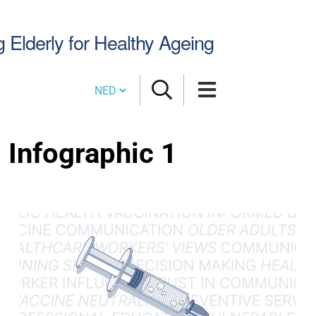
Zoek
g Elderly for Healthy Ageing
Cambia lingua
Infographic 1