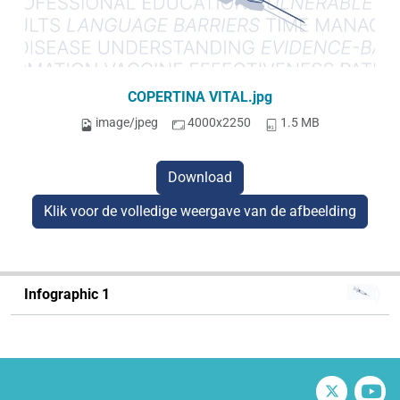
COPERTINA VITAL.jpg
image/jpeg
4000x2250
1.5 MB
Download
Klik voor de volledige weergave van de afbeelding
N
Infographic 1
a
v
i
g
Twitter
V
a