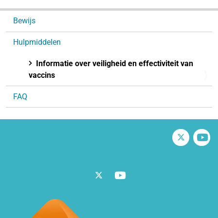
N
Bewijs
a
v
Hulpmiddelen
i
g
Informatie over veiligheid en effectiviteit van
a
vaccins
t
FAQ
i
e
Twitter
V
Twitter
Vimeo