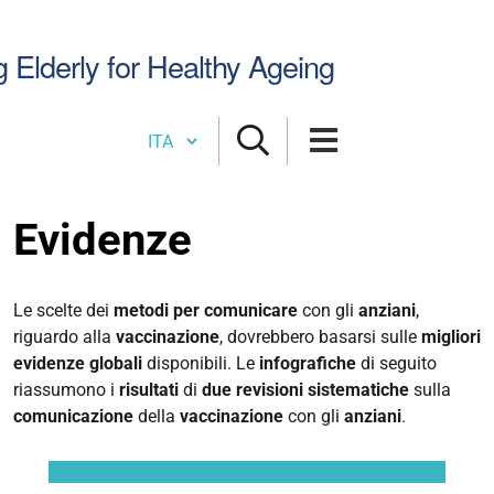
Cerca
g Elderly for Healthy Ageing
nel
sito
Cambia lingua
Evidenze
Le scelte dei
metodi per comunicare
con gli
anziani
,
riguardo alla
vaccinazione
, dovrebbero basarsi sulle
migliori
evidenze globali
disponibili. Le
infografiche
di seguito
riassumono i
risultati
di
due revisioni sistematiche
sulla
comunicazione
della
vaccinazione
con gli
anziani
.