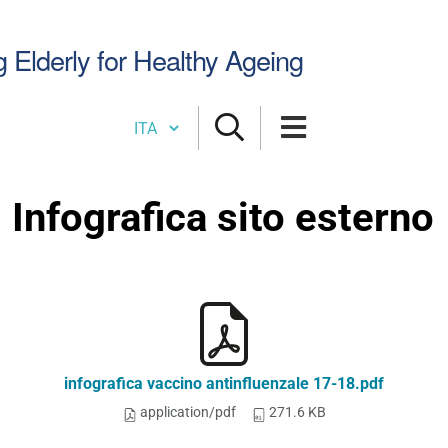
Cerca
g Elderly for Healthy Ageing
nel
sito
Cambia lingua
Infografica sito esterno
infografica vaccino antinfluenzale 17-18.pdf
application/pdf
271.6 KB