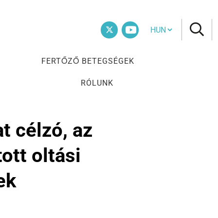
Cambia lingua
Twitter
Vimeo
FERTŐZŐ BETEGSÉGEK
RÓLUNK
 célzó, az
ott oltási
ek