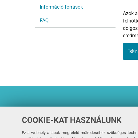
Információ források
Azok a
FAQ
felnőtt
dolgoz
eredmé
Tekin
COOKIE-KAT HASZNÁLUNK
The VITAL project
has
Medicines Initiative 
Ez a webhely a lapok megfelelő működéséhez szükséges technika
agreement No 806776.