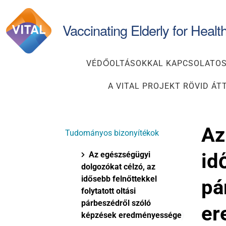
Keresés
Vaccinating Elderly for Healt
VÉDŐOLTÁSOKKAL KAPCSOLATOS
A VITAL PROJEKT RÖVID ÁT
N
Az
Tudományos bizonyítékok
a
v
id
Az egészségügyi
i
dolgozókat célzó, az
g
idősebb felnőttekkel
pá
á
folytatott oltási
c
párbeszédről szóló
er
i
képzések eredményessége
ó