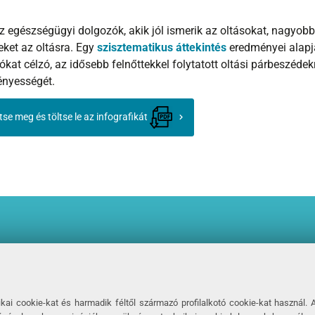
z egészségügyi dolgozók, akik jól ismerik az oltásokat, nagyob
eket az oltásra. Egy
szisztematikus áttekintés
eredményei alapjá
ókat célzó, az idősebb felnőttekkel folytatott oltási párbeszéde
nyességét.
tse meg és töltse le az infografikát
 received funding from the Innovative
2 Joint Undertaking (JU) under grant
i cookie-kat és harmadik féltől származó profilalkotó cookie-kat használ.
 The JU receives support from the