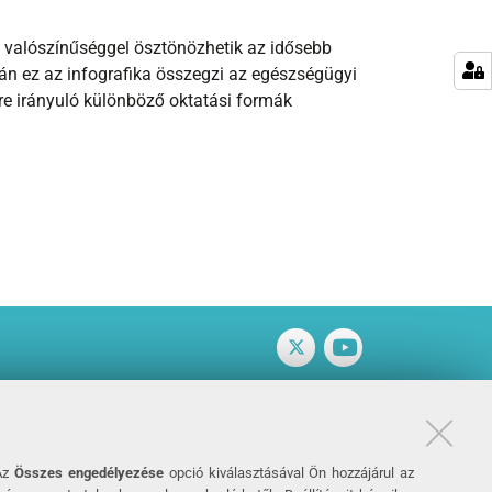
b valószínűséggel ösztönözhetik az idősebb
n ez az infografika összegzi az egészségügyi
kre irányuló különböző oktatási formák
Twitter
Vimeo
 Az
Összes engedélyezése
opció kiválasztásával Ön hozzájárul az