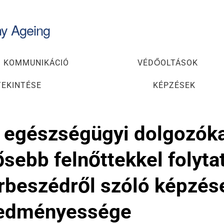
hy Ageing
 KOMMUNIKÁCIÓ
VÉDŐOLTÁSOK
TEKINTÉSE
KÉPZÉSEK
 egészségügyi dolgozókat
ősebb felnőttekkel folytat
rbeszédről szóló képzés
edményessége