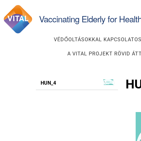
Keresés
Vaccinating Elderly for Healt
VÉDŐOLTÁSOKKAL KAPCSOLATOS
A VITAL PROJEKT RÖVID ÁT
N
H
HUN_4
a
v
i
g
á
c
i
ó