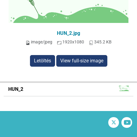
HUN_2.jpg
image/jpeg
1920x1080
345.2 KB
Letöltés
View full-size image
N
HUN_2
a
v
i
g
Twitter
V
á
c