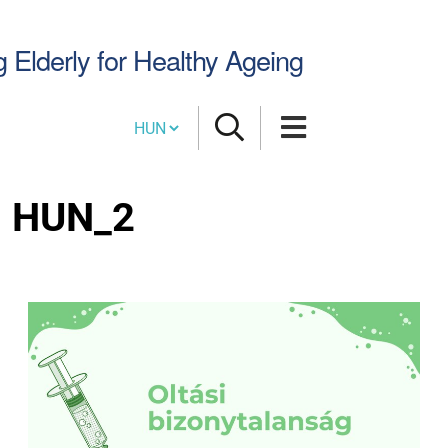
Keresés
g Elderly for Healthy Ageing
Cambia lingua
HUN_2