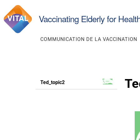
Chercher
Vaccinating Elderly for Healt
par
COMMUNICATION DE LA VACCINATION
N
Te
Ted_topic2
a
v
i
g
a
t
i
o