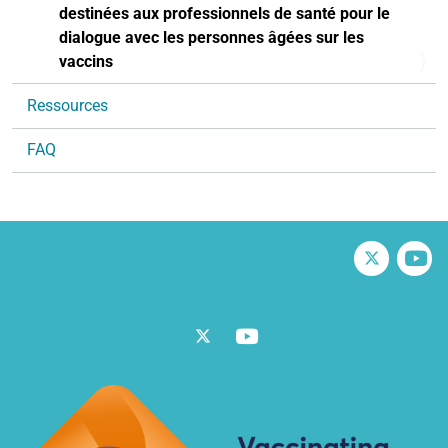
i
destinées aux professionnels de santé pour le
g
dialogue avec les personnes âgées sur les
a
vaccins
t
i
Ressources
o
FAQ
n
Twitter
V
Twitter
Vimeo